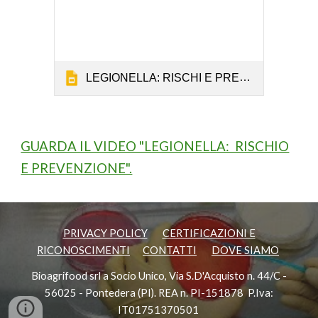
LEGIONELLA: RISCHI E PREVENZIONE
GUARDA IL VIDEO "LEGIONELLA: RISCHIO
E PREVENZIONE".
PRIVACY POLICY
CERTIFICAZIONI E
RICONOSCIMENTI
CONTATTI
DOVE SIAMO
Bioagrifood srl a Socio Unico, Via S.D'Acquisto n. 44/C -
56025 - Pontedera (PI). REA n. PI-151878 P.Iva:
IT01751370501